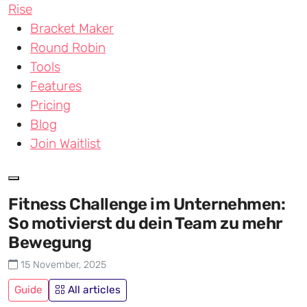
Skip to main content
Rise
Bracket Maker
Round Robin
Tools
Features
Pricing
Blog
Join Waitlist
Fitness Challenge im Unternehmen:
So motivierst du dein Team zu mehr
Bewegung
15 November, 2025
Guide
All articles